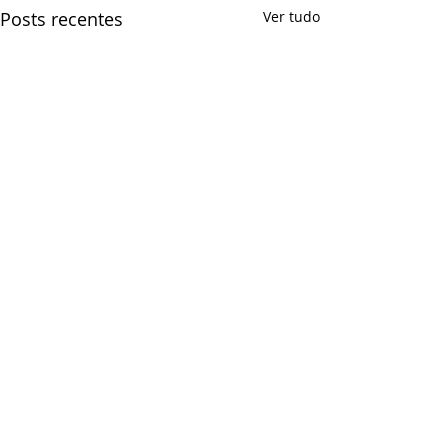
Posts recentes
Ver tudo
Limptudo Desentupidora
Paulínia: Soluções Rápidas
e Eficazes
Está enfrentando
Comentários
problemas de entupimento