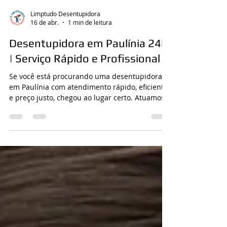
Limptudo Desentupidora
16 de abr.
1 min de leitura
Desentupidora em Paulínia 24h
| Serviço Rápido e Profissional
Se você está procurando uma desentupidora
em Paulínia com atendimento rápido, eficiente
e preço justo, chegou ao lugar certo. Atuamos
com desentupimento de esgoto, pia, vaso
sanitário e ralos, utilizando equipamentos
profissionais para resolver o problema sem
quebra-quebra. Nossa equipe é especializada
e atende emergências 24 horas em Paulínia e
região, garantindo agilidade no atendimento e
solução definitiva para o entupimento. Evite
transtornos maiores! Entre em contato ago