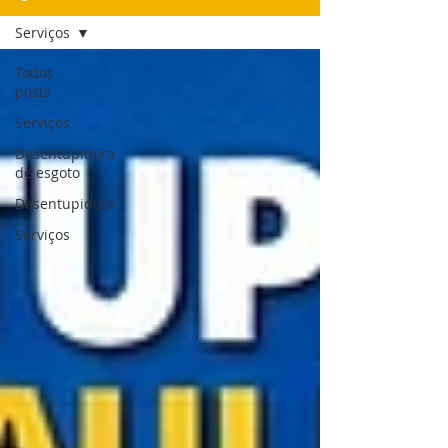
Serviços
Todos
posts
Serviços
Desentupidora
de esgoto
Desentupidora
Serviços