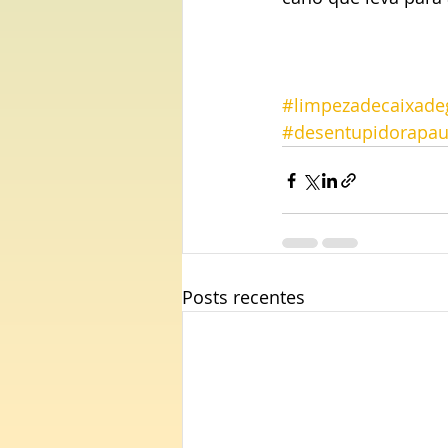
#limpezadecaixade
#desentupidorapau
Posts recentes