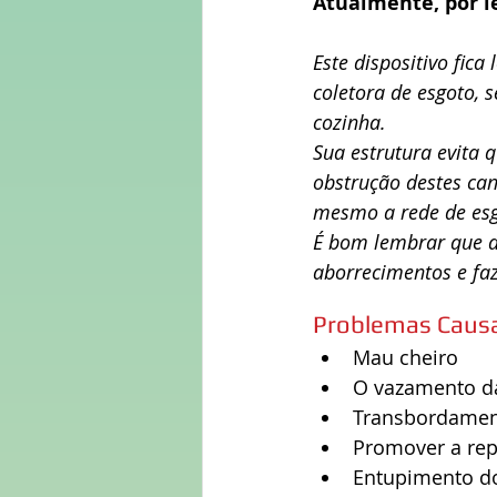
Atualmente, por le
Este dispositivo fica
coletora de esgoto, 
cozinha.
Sua estrutura evita 
obstrução destes ca
mesmo a rede de esg
É bom lembrar que a
aborrecimentos e fa
Problemas Causa
Mau cheiro  
O vazamento da
Transbordament
Promover a repr
Entupimento do