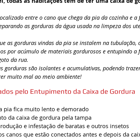
i, todas as habitações tem de ter uma caixa de g
 localizado entre o cano que chega da pia da cozinha e a 
separando as gorduras da água usada na limpeza dos ute
que as gorduras vindas da pia se instalem na tubulação,
nos por acúmulo de materiais gordurosos e entupindo a 
oto da rua.
s gorduras são isolantes e acumulativas, podendo traze
zer muito mal ao meio ambiente!
dos pelo Entupimento da Caixa de Gordura
 pia fica muito lento e demorado  
o da caixa de gordura pela tampa  
odução e infestação de baratas e outros insetos  
s canos que estão conectados antes e depois da cai