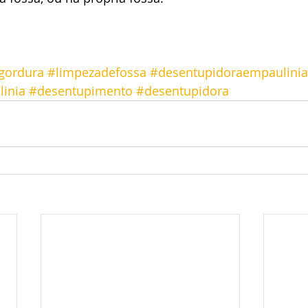
gordura
#limpezadefossa
#desentupidoraempaulinia
linia
#desentupimento
#desentupidora