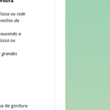
ordura.
fossa ou rede 
nsílios da 
 causando a 
fossa ou 
r grandes 
xa de gordura 