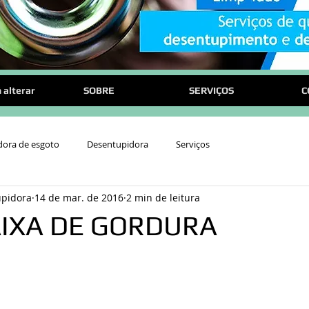
 alterar
SOBRE
SERVIÇOS
C
dora de esgoto
Desentupidora
Serviços
upidora
14 de mar. de 2016
2 min de leitura
AIXA DE GORDURA