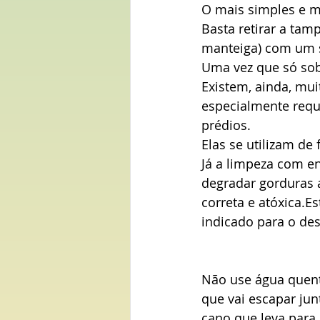
O mais simples e 
Basta retirar a tam
manteiga) com um s
Uma vez que só sobr
Existem, ainda, mui
especialmente requi
prédios.
Elas se utilizam de
Já a limpeza com e
degradar gorduras 
correta e atóxica.
indicado para o de
Não use água quent
que vai escapar ju
cano que leva para 