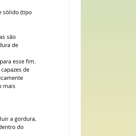
 sólido (tipo 
as são 
dura de 
para esse fim.
 capazes de 
gicamente 
o mais 
uir a gordura, 
dentro do 