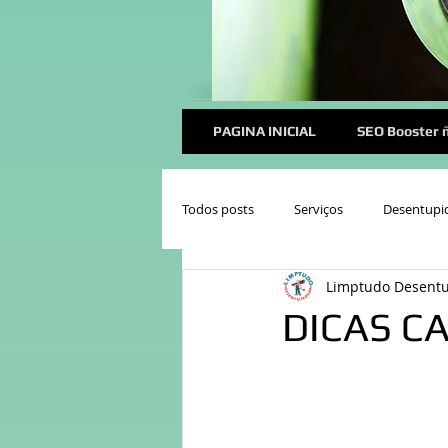
PAGINA INICIAL
SEO Booster ñ
Todos posts
Serviços
Desentupi
Limptudo Desent
DICAS C