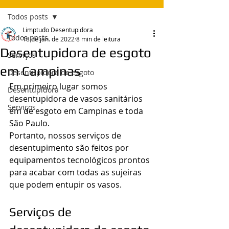
Todos posts
Limptudo Desentupidora
Todos posts
18 de jan. de 2022
8 min de leitura
Desentupidora de esgoto
Serviços
em Campinas
Desentupidora de esgoto
Em primeiro lugar somos 
Desentupidora
desentupidora de vasos sanitários 
Serviços
em de esgoto em Campinas e toda 
São Paulo.
Portanto, nossos serviços de 
desentupimento são feitos por 
equipamentos tecnológicos prontos  
para acabar com todas as sujeiras 
que podem entupir os vasos.
Serviços de 