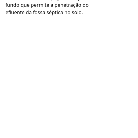
fundo que permite a penetração do 
efluente da fossa séptica no solo. 
O diâmetro e a profundidade dos 
sumidouros dependem da 
quantidade de efluentes e do tipo de 
solo. Mas, não deve ter manos de 
1m de diâmetro e mais de 3m de 
profundidade, para simplificar a 
construção. 
Os sumidouros podem ser feitos 
com tijolo maciço ou blocos de 
concreto ou ainda com anéis pré-
moldados de concreto. 
A construção de um sumidouro 
começa pela escavação do buraco, a 