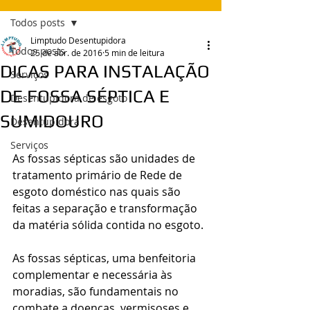
Todos posts
Limptudo Desentupidora
Todos posts
25 de abr. de 2016
5 min de leitura
DICAS PARA INSTALAÇÃO
Serviços
DE FOSSA SÉPTICA E
Desentupidora de esgoto
SUMIDOURO
Desentupidora
Serviços
As fossas sépticas são unidades de 
tratamento primário de Rede de 
esgoto doméstico nas quais são 
feitas a separação e transformação 
da matéria sólida contida no esgoto. 
As fossas sépticas, uma benfeitoria 
complementar e necessária às 
moradias, são fundamentais no 
combate a doenças, vermisoses e 